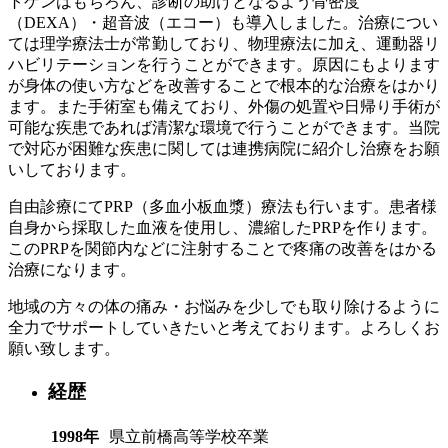
トゲンはもちろん、診断の助けとなるよう骨密度
（DEXA）・超音波（エコー）も導入しました。治療につい
ては理学療法士が常勤しており、物理療法に加え、運動器リ
ハビリテーションを行うことができます。原因にもよります
が身体の使い方などを改善することで根本的な治療をはかり
ます。また手術室も備えており、外傷の処置や日帰り手術が
可能な疾患であれば清潔な環境で行うことができます。当院
で対応が困難な疾患に関しては連携病院に紹介し治療をお願
いしております。
自由診療にてPRP（多血小板血漿）療法も行います。患者様
自身から採取した血液を使用し、濃縮したPRPを作ります。
このPRPを関節内などに注射することで疼痛の改善をはかる
治療になります。
地域の方々の体の痛み・お悩みを少しでも取り除けるように
全力でサポートしていきたいと考えております。よろしくお
願い致します。
経歴
1998年
県立前橋高等学校卒業