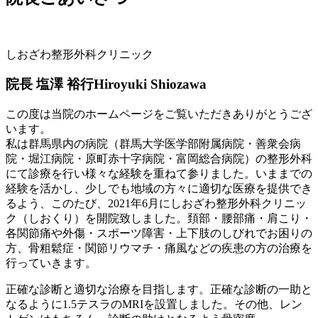
しおざわ整形外科クリニック
院長 塩澤 裕行
Hiroyuki Shiozawa
この度は当院のホームページをご覧いただきありがとうござ
います。
私は群馬県内の病院（群馬大学医学部附属病院・善衆会病
院・堀江病院・原町赤十字病院・富岡総合病院）の整形外科
にて診療を行い様々な経験を重ねて参りました。いままでの
経験を活かし、少しでも地域の方々に適切な医療を提供でき
るよう、このたび、2021年6月にしおざわ整形外科クリニッ
ク（しおくり）を開院致しました。頚部・腰部痛・肩こり・
各関節痛や外傷・スポーツ障害・上下肢のしびれでお困りの
方、骨粗鬆症・関節リウマチ・痛風などの疾患の方の治療を
行っていきます。
正確な診断と適切な治療を目指します。正確な診断の一助と
なるように1.5テスラのMRIを設置しました。その他、レン